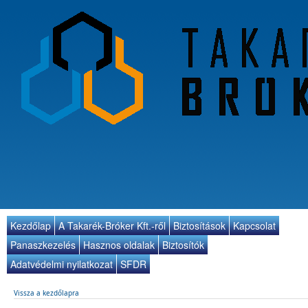
Kezdőlap
A Takarék-Bróker Kft.-ről
Biztosítások
Kapcsolat
Panaszkezelés
Hasznos oldalak
Biztosítók
Biztosítók
Adatvédelmi nyilatkozat
SFDR
Vissza a kezdőlapra