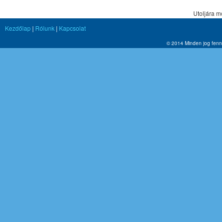
Utoljára m
Kezdőlap
|
Rólunk
|
Kapcsolat
© 2014 Minden jog fennt